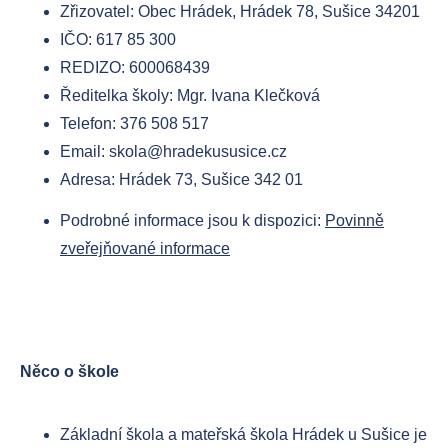
Zřizovatel: Obec Hrádek, Hrádek 78, Sušice 34201
IČO: 617 85 300
Do
REDIZO: 600068439
Ředitelka školy: Mgr. Ivana Klečková
Škol
Telefon: 376 508 517
Jíde
Email: skola@hradekususice.cz
O 
Adresa: Hrádek 73, Sušice 342 01
Druž
Jíd
Uč
Podrobné informace jsou k dispozici:
Povinně
Foto
Ce
Ko
zveřejňované informace
Kont
Za
Do
Ko
Do
Něco o škole
Základní škola a mateřská škola Hrádek u Sušice je