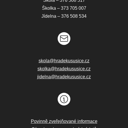
Škola – 376 508 517
Školka – 373 705 007
Jídelna – 376 508 534
skola@hradekususice.cz
skolka@hradekususice.cz
jidelna@hradekususice.cz
Povinně zveřejňované informace