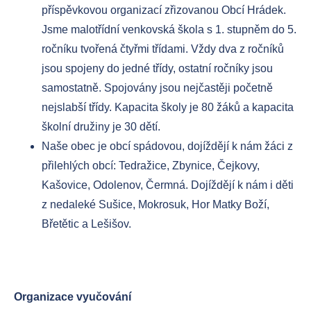
příspěvkovou organizací zřizovanou Obcí Hrádek.
Jsme malotřídní venkovská škola s 1. stupněm do 5.
ročníku tvořená čtyřmi třídami. Vždy dva z ročníků
jsou spojeny do jedné třídy, ostatní ročníky jsou
samostatně. Spojovány jsou nejčastěji početně
nejslabší třídy. Kapacita školy je 80 žáků a kapacita
školní družiny je 30 dětí.
Naše obec je obcí spádovou, dojíždějí k nám žáci z
přilehlých obcí: Tedražice, Zbynice, Čejkovy,
Kašovice, Odolenov, Čermná. Dojíždějí k nám i děti
z nedaleké Sušice, Mokrosuk, Hor Matky Boží,
Břetětic a Lešišov.
Organizace vyučování