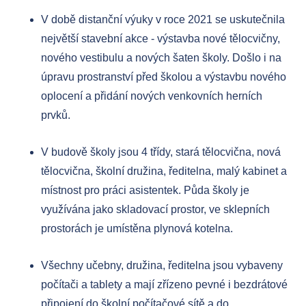
V době distanční výuky v roce 2021 se uskutečnila
největší stavební akce - výstavba nové tělocvičny,
nového vestibulu a nových šaten školy. Došlo i na
úpravu prostranství před školou a výstavbu nového
oplocení a přidání nových venkovních herních
prvků.
V budově školy jsou 4 třídy, stará tělocvična, nová
tělocvična, školní družina, ředitelna, malý kabinet a
místnost pro práci asistentek. Půda školy je
využívána jako skladovací prostor, ve sklepních
prostorách je umístěna plynová kotelna.
Všechny učebny, družina, ředitelna jsou vybaveny
počítači a tablety a mají zřízeno pevné i bezdrátové
připojení do školní počítačové sítě a do