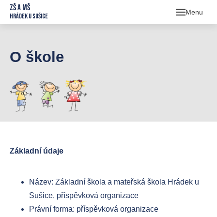
ZŠ a MŠ
Menu
Hrádek u Sušice
Škol
O škole
O 
Sb
Tř
Kr
Or
rok
Základní údaje
Pr
Název: Základní škola a mateřská škola Hrádek u
Šk
Sušice, příspěvková organizace
Šk
Právní forma: příspěvková organizace
prac