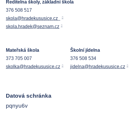
Ředitelna školy, základní škola
376 508 517
Do
skola@hradekususice.cz
skola.hradek@seznam.cz
Mateřská škola
Školní jídelna
373 705 007
376 508 534
skolka@hradekususice.cz
jidelna@hradekususice.cz
Datová schránka
pqnyu6v