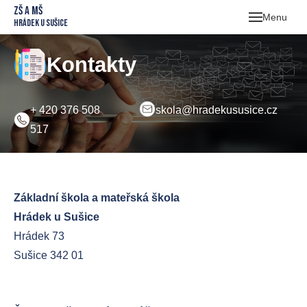
ZŠ a MŠ
Menu
Hrádek u Sušice
Škol
Kontakty
Škol
O 
Jíde
O 
Sb
+ 420 376 508
skola@hradekususice.cz
517
Druž
Jíd
Uč
Tř
Foto
Ce
Ko
Kr
Kont
Za
Do
Or
Základní škola a mateřská škola
rok
Ko
Hrádek u Sušice
Pr
Hrádek 73
Do
Sušice 342 01
Šk
Šk
prac