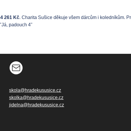
64 261 Kč
. Charita Sušice děkuje všem dárcům i koledníkům. Pro
 "Já, padouch 4"
skola@hradekususice.cz
skolka@hradekususice.cz
jidelna@hradekususice.cz