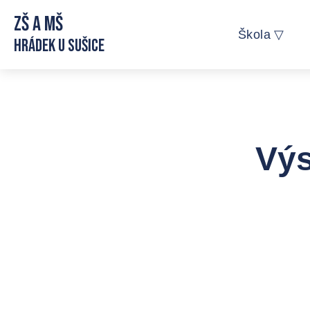
ZŠ a MŠ
Škola ▽
Hrádek u Sušice
Výs