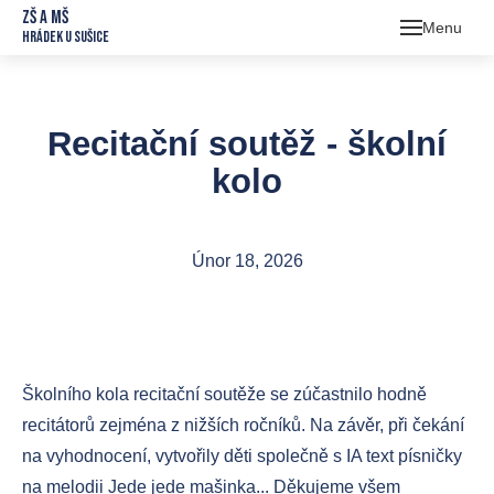
ZŠ a MŠ
Menu
Hrádek u Sušice
Škol
Škol
O 
Recitační soutěž - školní
Jíde
O 
Sb
kolo
Druž
Jíd
Uč
Tř
Foto
Ce
Ko
Kr
Únor 18, 2026
Kont
Za
Do
Or
rok
Ko
Pr
Do
Školního kola recitační soutěže se zúčastnilo hodně
Šk
recitátorů zejména z nižších ročníků. Na závěr, při čekání
na vyhodnocení, vytvořily děti společně s IA text písničky
Šk
na melodii Jede jede mašinka... Děkujeme všem
prac