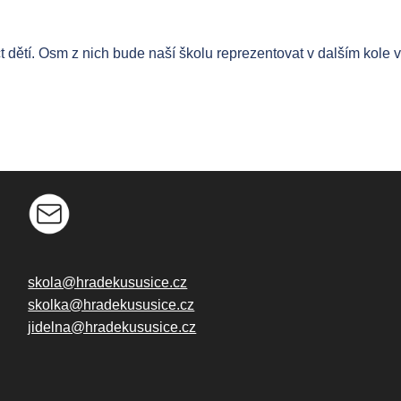
 dětí. Osm z nich bude naší školu reprezentovat v dalším kole v
skola@hradekususice.cz
skolka@hradekususice.cz
jidelna@hradekususice.cz