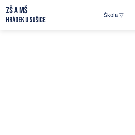
ZŠ a MŠ
Škola ▽
Hrádek u Sušice