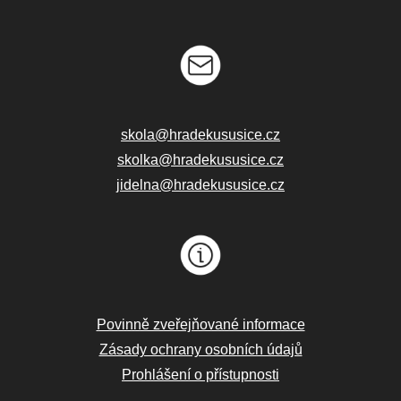
skola@hradekususice.cz
skolka@hradekususice.cz
jidelna@hradekususice.cz
Povinně zveřejňované informace
Zásady ochrany osobních údajů
Prohlášení o přístupnosti