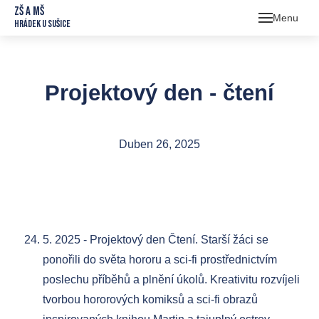
ZŠ a MŠ
Menu
Hrádek u Sušice
Škol
Škol
O 
Projektový den - čtení
Jíde
O 
Sb
Druž
Jíd
Uč
Tř
Duben 26, 2025
Foto
Ce
Ko
Kr
Kont
Za
Do
Or
rok
Ko
5. 2025 - Projektový den Čtení. Starší žáci se
Pr
Do
ponořili do světa hororu a sci-fi prostřednictvím
Šk
poslechu příběhů a plnění úkolů. Kreativitu rozvíjeli
tvorbou hororových komiksů a sci-fi obrazů
Šk
prac