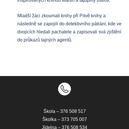
inspirovaných knihou Martin a tajuplný ostrov.
Do
Mladší žáci zkoumali knihy při Pitvě knihy a
následně se zapojili do detektivního pátrání, kde ve
dvojicích hledali pachatele a zapisovali svá zjištění
do průkazů tajných agentů.
Škola – 376 508 517
Školka – 373 705 007
Jídelna – 376 508 534