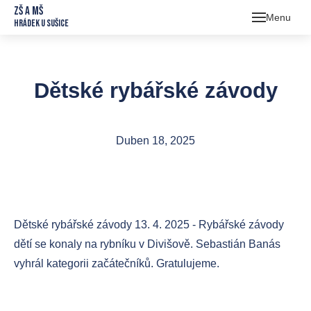
ZŠ a MŠ
Menu
Hrádek u Sušice
Škol
Škol
O 
Dětské rybářské závody
Jíde
O 
Sb
Druž
Jíd
Uč
Tř
Duben 18, 2025
Foto
Ce
Ko
Kr
Kont
Za
Do
Or
rok
Ko
Dětské rybářské závody 13. 4. 2025 - Rybářské závody
Pr
dětí se konaly na rybníku v Divišově. Sebastián Banás
Do
vyhrál kategorii začátečníků. Gratulujeme.
Šk
Šk
prac