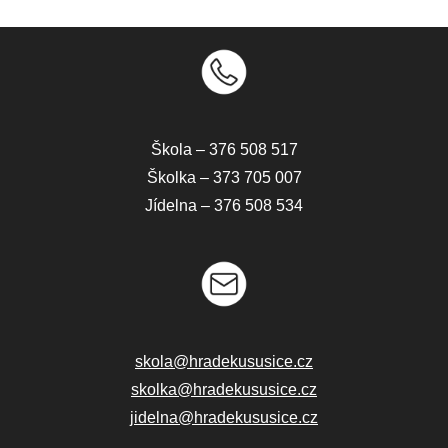
Do
Škola – 376 508 517
Školka – 373 705 007
Jídelna – 376 508 534
skola@hradekususice.cz
skolka@hradekususice.cz
jidelna@hradekususice.cz